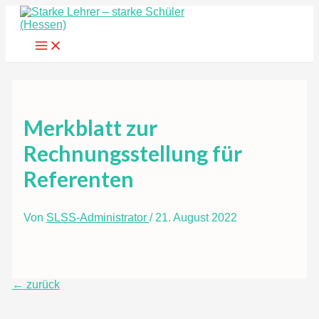
Zum
Inhalt
springen
Main
Menu
Merkblatt zur
Rechnungsstellung für
Referenten
Von
SLSS-Administrator
/
21. August 2022
Beitragsnavigation
←
zurück