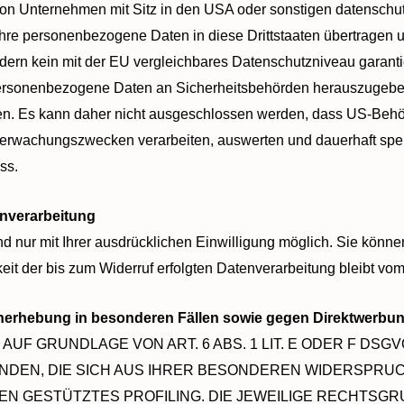
n Unternehmen mit Sitz in den USA oder sonstigen datenschutzre
hre personenbezogene Daten in diese Drittstaaten übertragen u
ndern kein mit der EU vergleichbares Datenschutzniveau garanti
ersonenbezogene Daten an Sicherheitsbehörden herauszugeben,
en. Es kann daher nicht ausgeschlossen werden, dass US-Behör
erwachungszwecken verarbeiten, auswerten und dauerhaft spei
ss.
enverarbeitung
 nur mit Ihrer ausdrücklichen Einwilligung möglich. Sie können 
eit der bis zum Widerruf erfolgten Datenverarbeitung bleibt vom
nerhebung in besonderen Fällen sowie gegen Direktwerbun
F GRUNDLAGE VON ART. 6 ABS. 1 LIT. E ODER F DSGV
NDEN, DIE SICH AUS IHRER BESONDEREN WIDERSPRUCH
EN GESTÜTZTES PROFILING. DIE JEWEILIGE RECHTSGR