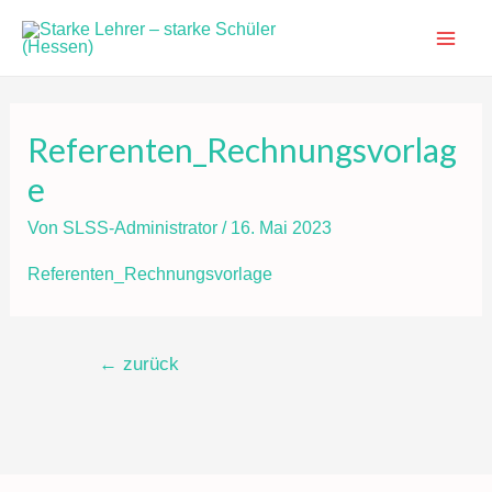
Zum
Inhalt
Main
springen
Men
Referenten_Rechnungsvorlag
e
Von
SLSS-Administrator
/
16. Mai 2023
Referenten_Rechnungsvorlage
Beitragsnavigation
←
zurück