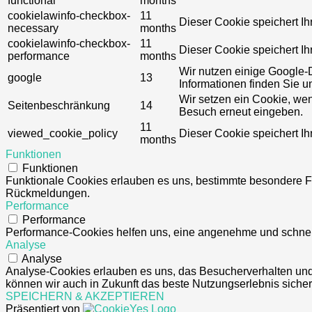
functional
months
cookielawinfo-checkbox-
11
Dieser Cookie speichert Ih
necessary
months
cookielawinfo-checkbox-
11
Dieser Cookie speichert Ih
performance
months
Wir nutzen einige Google-
google
13
Informationen finden Sie un
Wir setzen ein Cookie, we
Seitenbeschränkung
14
Besuch erneut eingeben.
11
viewed_cookie_policy
Dieser Cookie speichert I
months
Funktionen
Funktionen
Funktionale Cookies erlauben es uns, bestimmte besondere Fu
Rückmeldungen.
Performance
Performance
Performance-Cookies helfen uns, eine angenehme und schnel
Analyse
Analyse
Analyse-Cookies erlauben es uns, das Besucherverhalten und 
können wir auch in Zukunft das beste Nutzungserlebnis sicher
SPEICHERN & AKZEPTIEREN
Präsentiert von