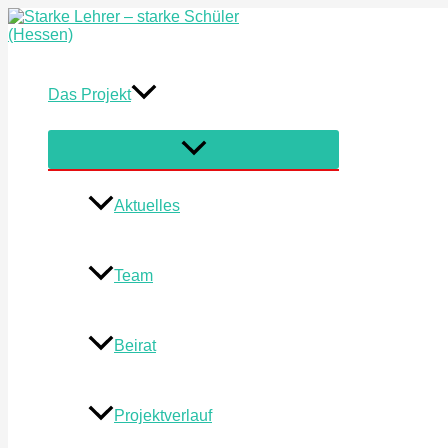
Zum
Inhalt
springen
Das Projekt
Menü
umschalten
Aktuelles
Team
Beirat
Projektverlauf