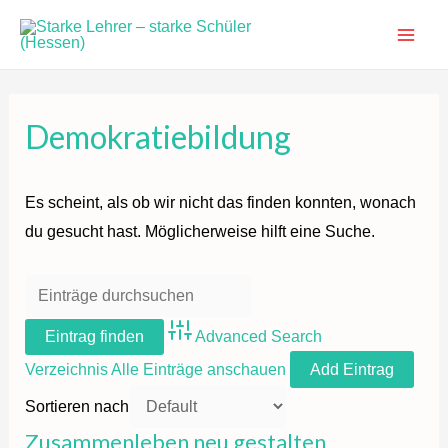
Zum
Inhalt
Main
springen
Men
Demokratiebildung
Es scheint, als ob wir nicht das finden konnten, wonach
du gesucht hast. Möglicherweise hilft eine Suche.
Advanced Search
Verzeichnis
Alle Einträge anschauen
Add Eintrag
Sortieren nach
Zusammenleben neu gestalten