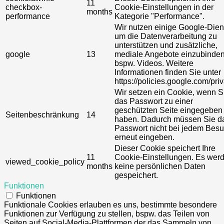
11
checkbox-
Cookie-Einstellungen in der
months
performance
Kategorie "Performance".
Wir nutzen einige Google-Dien
um die Datenverarbeitung zu
unterstützen und zusätzliche,
google
13
mediale Angebote einzubinden
bspw. Videos. Weitere
Informationen finden Sie unter
https://policies.google.com/priv
Wir setzen ein Cookie, wenn S
das Passwort zu einer
geschützten Seite eingegeben
Seitenbeschränkung
14
haben. Dadurch müssen Sie d
Passwort nicht bei jedem Bes
erneut eingeben.
Dieser Cookie speichert Ihre
11
Cookie-Einstellungen. Es wer
viewed_cookie_policy
months
keine persönlichen Daten
gespeichert.
Funktionen
Funktionen
Funktionale Cookies erlauben es uns, bestimmte besondere
Funktionen zur Verfügung zu stellen, bspw. das Teilen von
Seiten auf Social-Media-Plattformen der das Sammeln von