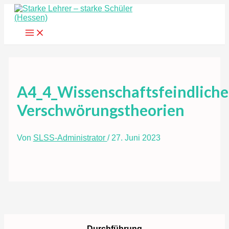
Zum
Inhalt
springen
Main
Menu
A4_4_Wissenschaftsfeindliche
Verschwörungstheorien
Von
SLSS-Administrator
/
27. Juni 2023
Durchführung