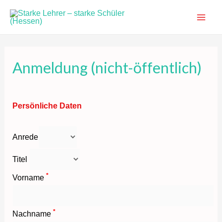
Zum
Inhalt
Main
springen
Men
Anmeldung (nicht-öffentlich)
Persönliche Daten
Anrede
Titel
*
Vorname
*
Nachname