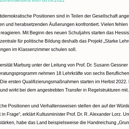
tusministeriums vom 08.09.2022
demokratische Positionen sind in Teilen der Gesellschaft ang
hen und herabsetzenden Äußerungen konfrontiert. Vielen fehlen
reagieren. Mit Beginn des neuen Schuljahrs starten das Hessis
trale für politische Bildung deshalb das Projekt „Starke Lehre
ngen im Klassenzimmer schulen soll.
versität Marburg unter der Leitung von Prof. Dr. Susann Gessner
Beratungsprogramm nehmen 18 Lehrkräfte von sechs Berufliche
l. Die ersten Qualifizierungsmaßnahmen starten im Herbst 2022
 und wirkt bei dem angestrebten Transfer in Regelstrukturen mit.
ische Positionen und Verhaltensweisen stellen den auf der Wü
in Frage“, erklärt Kultusminister Prof. Dr. R. Alexander Lorz. 
stärken, habe das Land beispielsweise die Handreichung „Grund