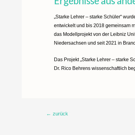
Ergebnisse aus and
„Starke Lehrer – starke Schüler“ wurd
entwickelt und bis 2018 gemeinsam mi
das Modellprojekt von der Leibniz Uni
Niedersachsen und seit 2021 in Brand
Das Projekt „Starke Lehrer – starke Sc
Dr. Rico Behrens wissenschaftlich begl
Beitragsnavigation
←
zurück